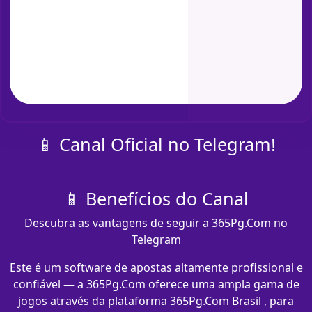
📱 Canal Oficial no Telegram!
📱 Benefícios do Canal
Descubra as vantagens de seguir a 365Pg.Com no
Telegram
Este é um software de apostas altamente profissional e
confiável — a 365Pg.Com oferece uma ampla gama de
jogos através da plataforma 365Pg.Com Brasil , para