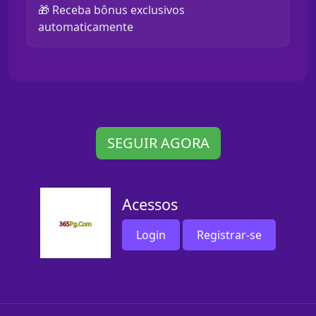
🎁 Receba bônus exclusivos
automaticamente
SEGUIR AGORA
Acessos
Login
Registrar-se