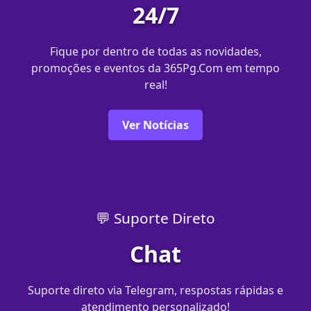
24/7
Fique por dentro de todas as novidades,
promoções e eventos da 365Pg.Com em tempo
real!
Ver Notícias
💬 Suporte Direto
Chat
Suporte direto via Telegram, respostas rápidas e
atendimento personalizado!