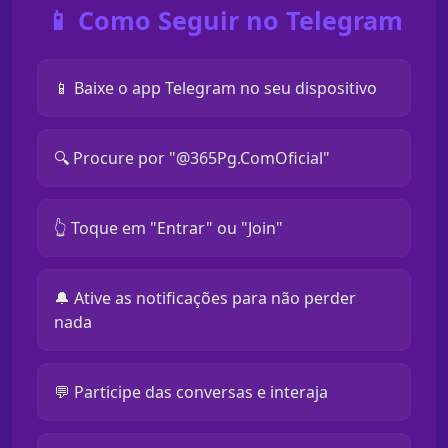
📱 Como Seguir no Telegram
📱 Baixe o app Telegram no seu dispositivo
🔍 Procure por "@365Pg.ComOficial"
👆 Toque em "Entrar" ou "Join"
🔔 Ative as notificações para não perder
nada
💬 Participe das conversas e interaja