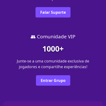
Falar Suporte
👥 Comunidade VIP
1000+
Junte-se a uma comunidade exclusiva de
jogadores e compartilhe experiências!
Entrar Grupo