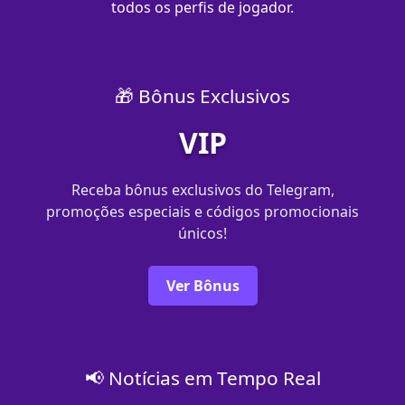
todos os perfis de jogador.
🎁 Bônus Exclusivos
VIP
Receba bônus exclusivos do Telegram,
promoções especiais e códigos promocionais
únicos!
Ver Bônus
📢 Notícias em Tempo Real