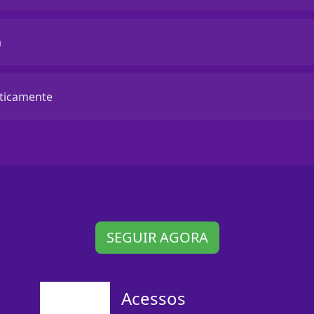
a
aticamente
SEGUIR AGORA
Acessos