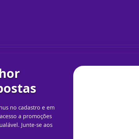
lhor
postas
nus no cadastro e em
 acesso a promoções
ualável. Junte-se aos