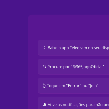
📱 Baixe o app Telegram no seu disp
🔍 Procure por "@365JogoOficial"
👆 Toque em "Entrar" ou "Join"
🔔 Ative as notificações para não p