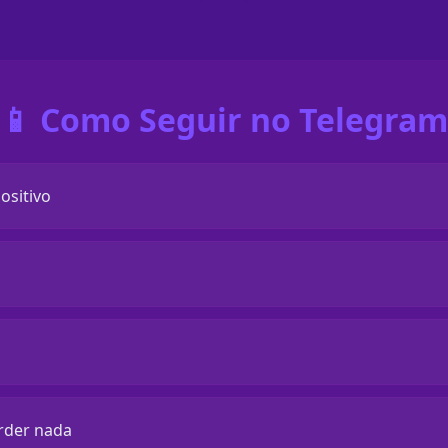
📱 Como Seguir no Telegram
ositivo
erder nada