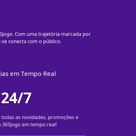
65Jogo. Com uma trajetória marcada por
 se conecta com o público.
cias em Tempo Real
24/7
e todas as novidades, promoções e
a 365Jogo em tempo real!