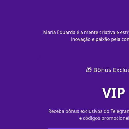
Maria Eduarda é a mente criativa e es
inovação e paixão pela co
🎁 Bônus Exclu
VIP
Receba bônus exclusivos do Telegra
e códigos promocionai