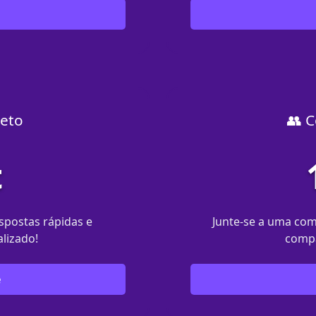
reto
👥 
t
espostas rápidas e
Junte-se a uma com
lizado!
compa
e