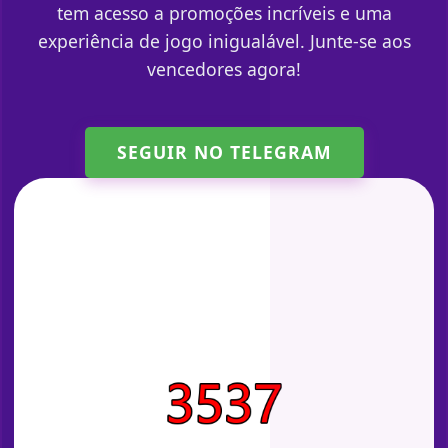
tem acesso a promoções incríveis e uma
experiência de jogo inigualável. Junte-se aos
vencedores agora!
SEGUIR NO TELEGRAM