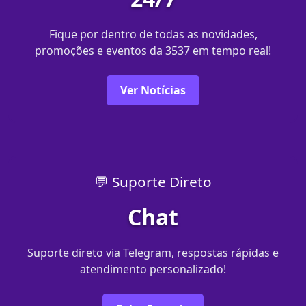
Fique por dentro de todas as novidades,
promoções e eventos da 3537 em tempo real!
Ver Notícias
💬 Suporte Direto
Chat
Suporte direto via Telegram, respostas rápidas e
atendimento personalizado!