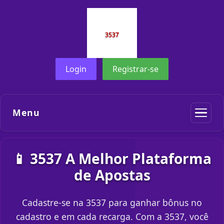
Login
Registrar-se
Menu
📱 3537 A Melhor Plataforma
de Apostas
Cadastre-se na 3537 para ganhar bônus no
cadastro e em cada recarga. Com a 3537, você