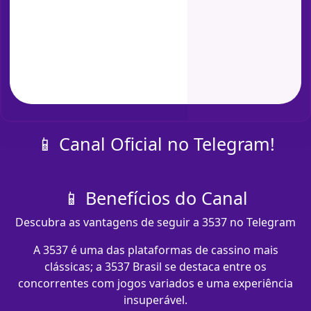
📱 Canal Oficial no Telegram!
📱 Benefícios do Canal
Descubra as vantagens de seguir a 3537 no Telegram
A 3537 é uma das plataformas de cassino mais
clássicas; a 3537 Brasil se destaca entre os
concorrentes com jogos variados e uma experiência
insuperável.