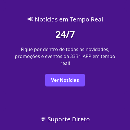
📢 Notícias em Tempo Real
24/7
Fique por dentro de todas as novidades,
promoções e eventos da 33Brl APP em tempo
real!
Ver Notícias
💬 Suporte Direto