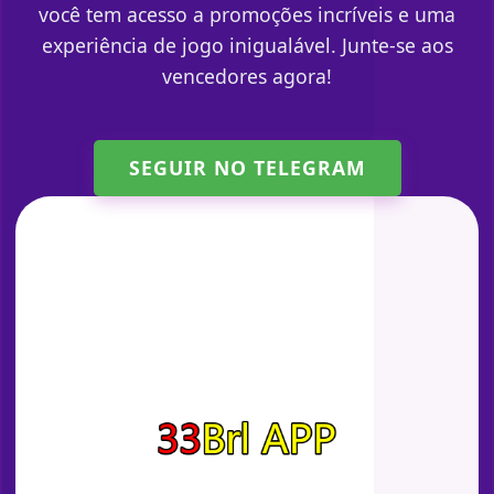
você tem acesso a promoções incríveis e uma
experiência de jogo inigualável. Junte-se aos
vencedores agora!
SEGUIR NO TELEGRAM