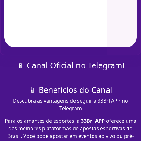
📱 Canal Oficial no Telegram!
📱 Benefícios do Canal
Descubra as vantagens de seguir a 33Brl APP no
Telegram
Para os amantes de esportes, a
33Brl APP
oferece uma
das melhores plataformas de apostas esportivas do
Brasil. Você pode apostar em eventos ao vivo ou pré-