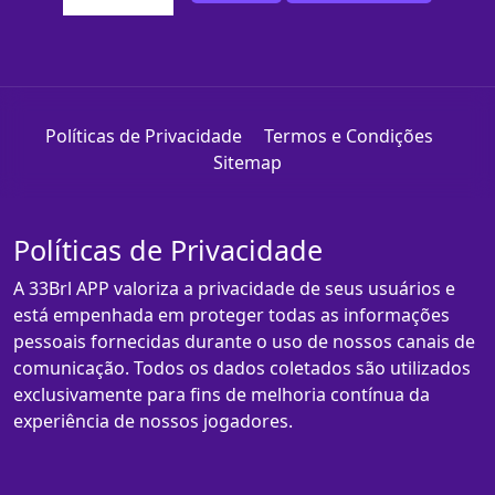
Políticas de Privacidade
Termos e Condições
Sitemap
Políticas de Privacidade
A 33Brl APP valoriza a privacidade de seus usuários e
está empenhada em proteger todas as informações
pessoais fornecidas durante o uso de nossos canais de
comunicação. Todos os dados coletados são utilizados
exclusivamente para fins de melhoria contínua da
experiência de nossos jogadores.