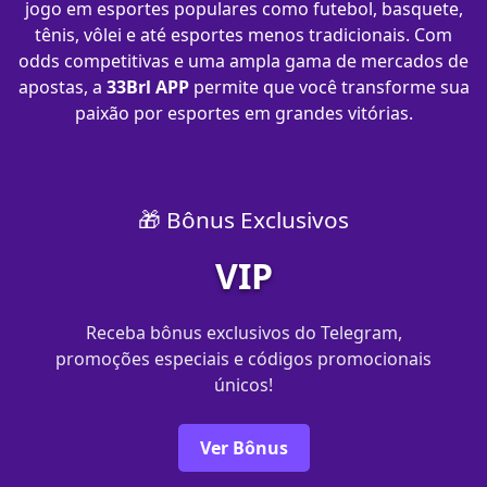
jogo em esportes populares como futebol, basquete,
tênis, vôlei e até esportes menos tradicionais. Com
odds competitivas e uma ampla gama de mercados de
apostas, a
33Brl APP
permite que você transforme sua
paixão por esportes em grandes vitórias.
🎁 Bônus Exclusivos
VIP
Receba bônus exclusivos do Telegram,
promoções especiais e códigos promocionais
únicos!
Ver Bônus