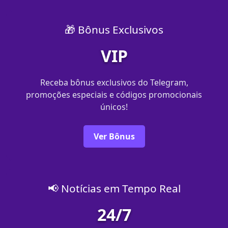
🎁 Bônus Exclusivos
VIP
Receba bônus exclusivos do Telegram,
promoções especiais e códigos promocionais
únicos!
Ver Bônus
📢 Notícias em Tempo Real
24/7