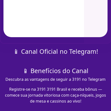
📱 Canal Oficial no Telegram!
📱 Benefícios do Canal
Descubra as vantagens de seguir a 3191 no Telegram
Registre-se na 3191 3191 Brasil e receba bônus —
comece sua jornada vitoriosa com caça-níqueis, jogos
de mesa e cassinos ao vivo!