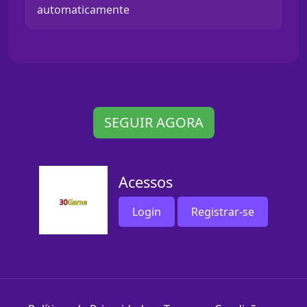
automaticamente
SEGUIR AGORA
Acessos
Login
Registrar-se