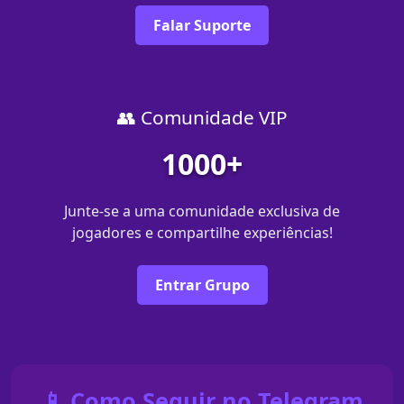
Falar Suporte
👥 Comunidade VIP
1000+
Junte-se a uma comunidade exclusiva de
jogadores e compartilhe experiências!
Entrar Grupo
📱 Como Seguir no Telegram