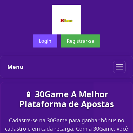
Login
Registrar-se
Menu
📱 30Game A Melhor
Plataforma de Apostas
Cadastre-se na 30Game para ganhar bônus no
cadastro e em cada recarga. Com a 30Game, você