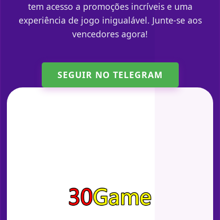
tem acesso a promoções incríveis e uma
experiência de jogo inigualável. Junte-se aos
vencedores agora!
SEGUIR NO TELEGRAM