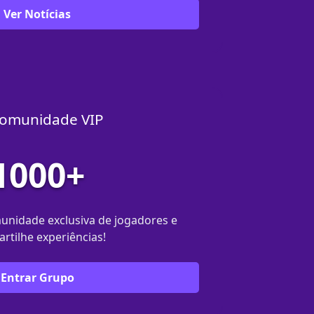
Ver Notícias
Comunidade VIP
1000+
unidade exclusiva de jogadores e
rtilhe experiências!
Entrar Grupo