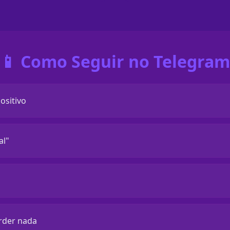
📱 Como Seguir no Telegram
ositivo
al"
erder nada