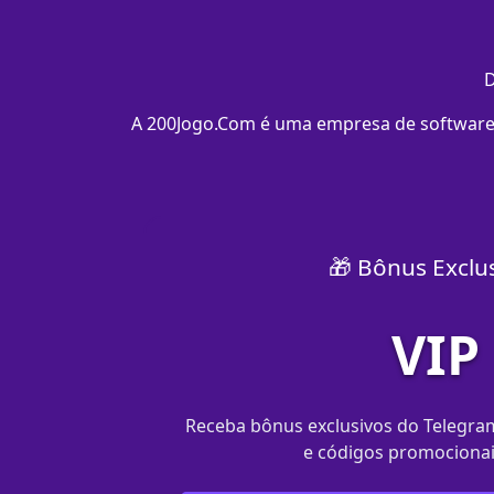
D
A 200Jogo.Com é uma empresa de software 
🎁 Bônus Exclu
VIP
Receba bônus exclusivos do Telegra
e códigos promocionai