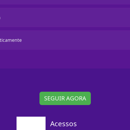
a
aticamente
SEGUIR AGORA
Acessos