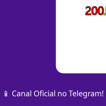
📱 Canal Oficial no Telegram!