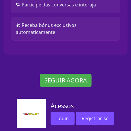
💬 Participe das conversas e interaja
🎁 Receba bônus exclusivos
automaticamente
SEGUIR AGORA
Acessos
Login
Registrar-se