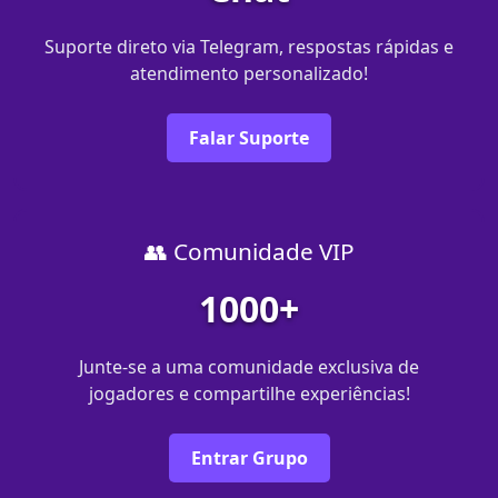
Suporte direto via Telegram, respostas rápidas e
atendimento personalizado!
Falar Suporte
👥 Comunidade VIP
1000+
Junte-se a uma comunidade exclusiva de
jogadores e compartilhe experiências!
Entrar Grupo