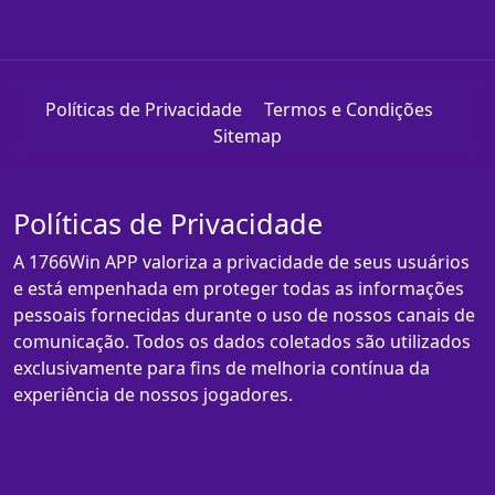
Políticas de Privacidade
Termos e Condições
Sitemap
Políticas de Privacidade
A 1766Win APP valoriza a privacidade de seus usuários
e está empenhada em proteger todas as informações
pessoais fornecidas durante o uso de nossos canais de
comunicação. Todos os dados coletados são utilizados
exclusivamente para fins de melhoria contínua da
experiência de nossos jogadores.