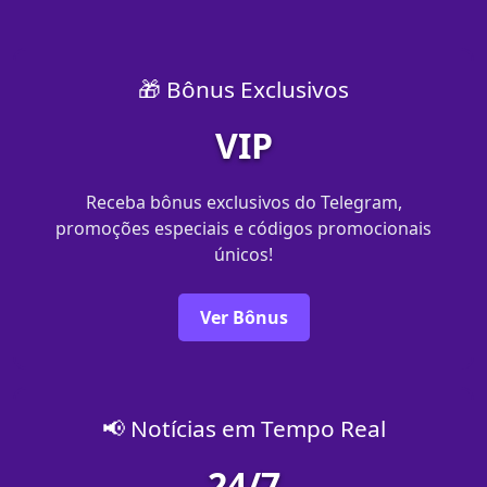
🎁 Bônus Exclusivos
VIP
Receba bônus exclusivos do Telegram,
promoções especiais e códigos promocionais
únicos!
Ver Bônus
📢 Notícias em Tempo Real
24/7