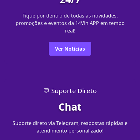
Fique por dentro de todas as novidades,
promoções e eventos da 14Vin APP em tempo
real!
Ver Notícias
💬 Suporte Direto
Chat
Suporte direto via Telegram, respostas rápidas e
atendimento personalizado!