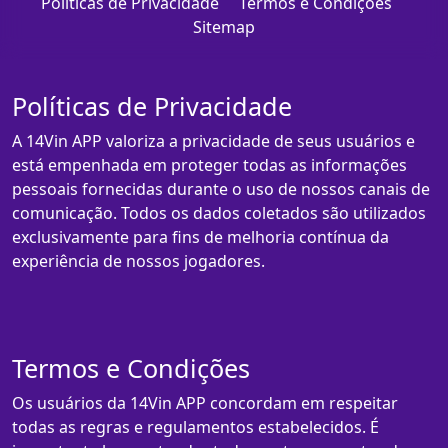
Políticas de Privacidade
Termos e Condições
Sitemap
Políticas de Privacidade
A 14Vin APP valoriza a privacidade de seus usuários e
está empenhada em proteger todas as informações
pessoais fornecidas durante o uso de nossos canais de
comunicação. Todos os dados coletados são utilizados
exclusivamente para fins de melhoria contínua da
experiência de nossos jogadores.
Termos e Condições
Os usuários da 14Vin APP concordam em respeitar
todas as regras e regulamentos estabelecidos. É