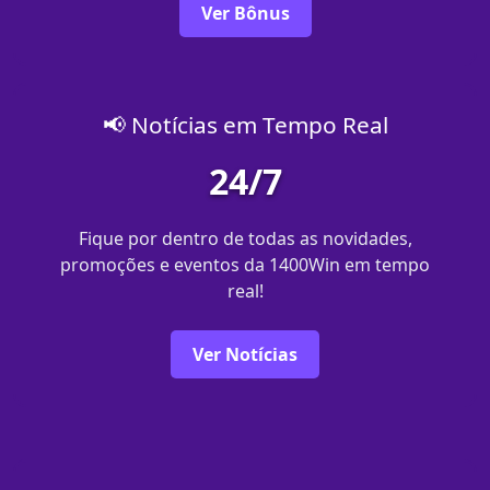
Ver Bônus
📢 Notícias em Tempo Real
24/7
Fique por dentro de todas as novidades,
promoções e eventos da 1400Win em tempo
real!
Ver Notícias