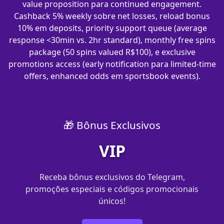
value proposition para continued engagement.
Cashback 5% weekly sobre net losses, reload bonus
10% em deposits, priority support queue (average
response <30min vs. 2hr standard), monthly free spins
package (50 spins valued R$100), e exclusive
promotions access (early notification para limited-time
offers, enhanced odds em sportsbook events).
🎁 Bônus Exclusivos
VIP
Receba bônus exclusivos do Telegram,
promoções especiais e códigos promocionais
únicos!