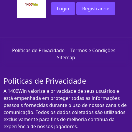
Login
Registrar-se
Políticas de Privacidade
Termos e Condições
Sitemap
Políticas de Privacidade
A 1400Win valoriza a privacidade de seus usuários e
está empenhada em proteger todas as informações
pessoais fornecidas durante o uso de nossos canais de
comunicação. Todos os dados coletados são utilizados
exclusivamente para fins de melhoria contínua da
experiência de nossos jogadores.