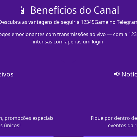
📱 Benefícios do Canal
Descubra as vantagens de seguir a 12345Game no Telegra
jogos emocionantes com transmissões ao vivo — com a 123
intensas com apenas um login.
sivos
📢 Notí
m, promoções especiais
Fique por dentro d
s únicos!
eventos da 