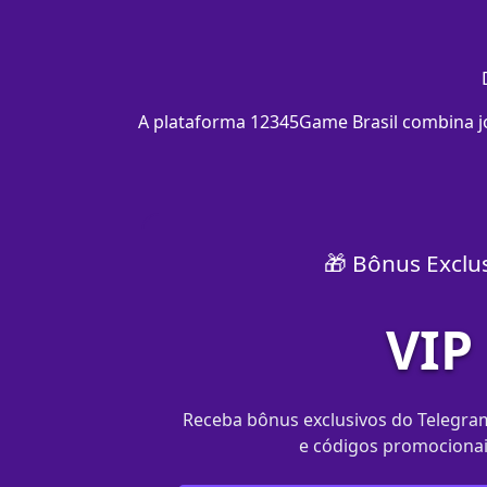
A plataforma 12345Game Brasil combina 
🎁 Bônus Exclu
VIP
Receba bônus exclusivos do Telegra
e códigos promocionai