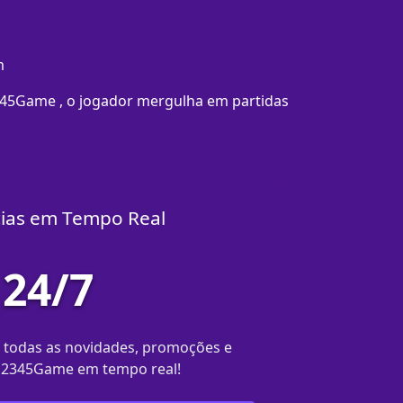
m
45Game , o jogador mergulha em partidas
cias em Tempo Real
24/7
e todas as novidades, promoções e
12345Game em tempo real!