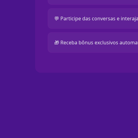
💬 Participe das conversas e interaj
🎁 Receba bônus exclusivos autom