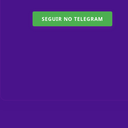
SEGUIR NO TELEGRAM