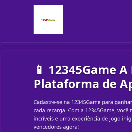
📱 12345Game A
Plataforma de A
Cadastre-se na 12345Game para ganhar
cada recarga. Com a 12345Game, você 
incríveis e uma experiência de jogo inig
vencedores agora!