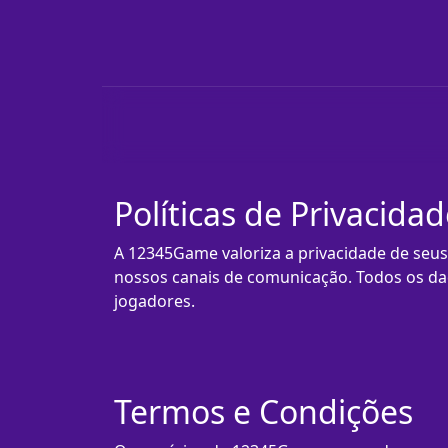
Políticas de Privacida
A 12345Game valoriza a privacidade de seu
nossos canais de comunicação. Todos os dad
jogadores.
Termos e Condições