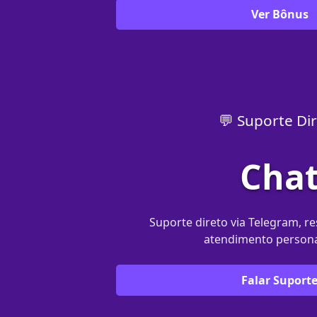
Ver Bônus
💬 Suporte Di
Cha
Suporte direto via Telegram, r
atendimento persona
Falar Suport