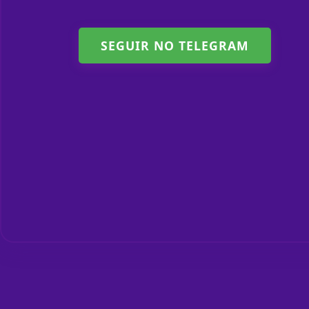
SEGUIR NO TELEGRAM