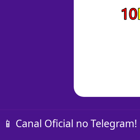
📱 Canal Oficial no Telegram!