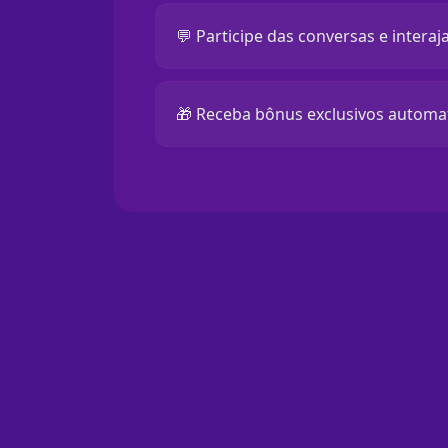
💬 Participe das conversas e interaj
🎁 Receba bônus exclusivos autom