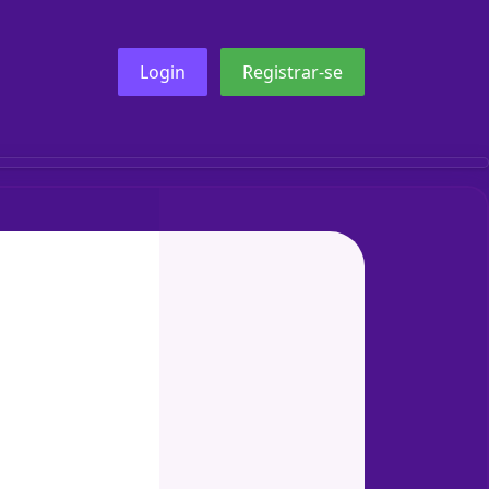
Login
Registrar-se