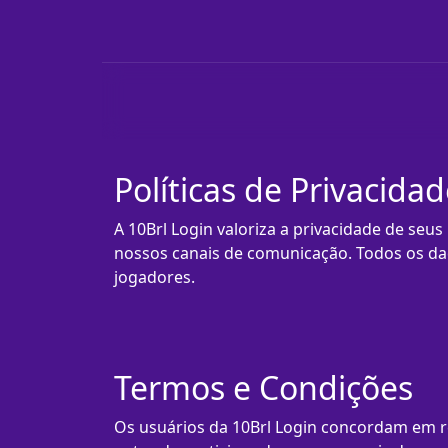
Políticas de Privacida
A 10Brl Login valoriza a privacidade de se
nossos canais de comunicação. Todos os dad
jogadores.
Termos e Condições
Os usuários da 10Brl Login concordam em re