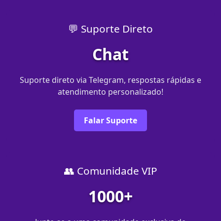
💬 Suporte Direto
Chat
Suporte direto via Telegram, respostas rápidas e
atendimento personalizado!
Falar Suporte
👥 Comunidade VIP
1000+