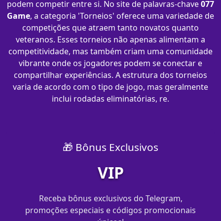
podem competir entre si. No site de palavras-chave
077
Game
, a categoria 'Torneios' oferece uma variedade de
competições que atraem tanto novatos quanto
veteranos. Esses torneios não apenas alimentam a
competitividade, mas também criam uma comunidade
vibrante onde os jogadores podem se conectar e
compartilhar experiências. A estrutura dos torneios
varia de acordo com o tipo de jogo, mas geralmente
inclui rodadas eliminatórias, re.
🎁 Bônus Exclusivos
VIP
Receba bônus exclusivos do Telegram,
promoções especiais e códigos promocionais