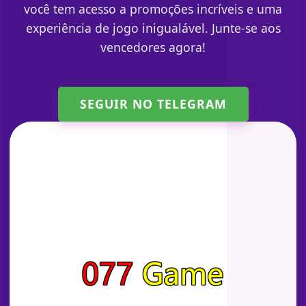
você tem acesso a promoções incríveis e uma
experiência de jogo inigualável. Junte-se aos
vencedores agora!
SEGUIR NO TELEGRAM