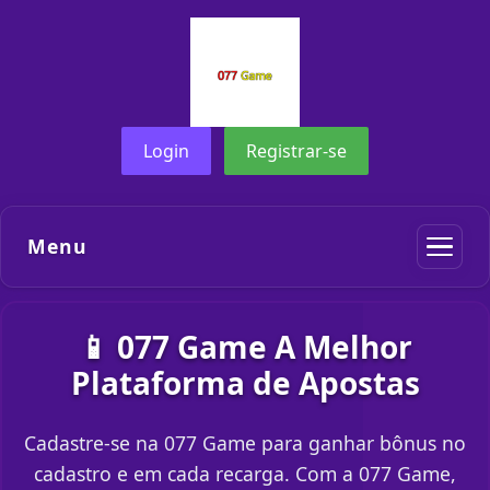
Login
Registrar-se
Menu
📱 077 Game A Melhor
Plataforma de Apostas
Cadastre-se na 077 Game para ganhar bônus no
cadastro e em cada recarga. Com a 077 Game,