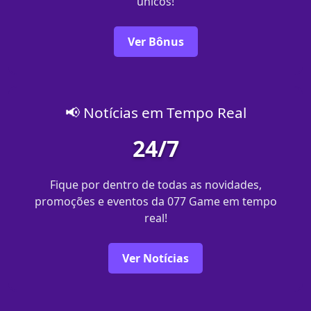
únicos!
Ver Bônus
📢 Notícias em Tempo Real
24/7
Fique por dentro de todas as novidades,
promoções e eventos da 077 Game em tempo
real!
Ver Notícias