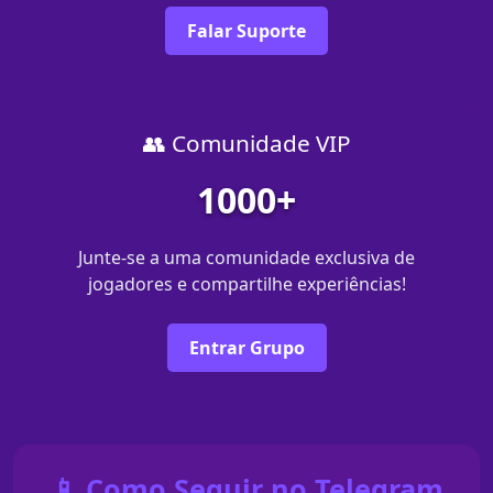
Falar Suporte
👥 Comunidade VIP
1000+
Junte-se a uma comunidade exclusiva de
jogadores e compartilhe experiências!
Entrar Grupo
📱 Como Seguir no Telegram