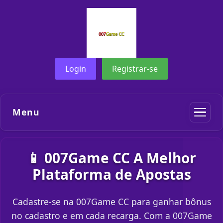
Login
Registrar-se
Menu
📱 007Game CC A Melhor
Plataforma de Apostas
Cadastre-se na 007Game CC para ganhar bônus
no cadastro e em cada recarga. Com a 007Game