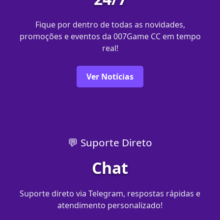
Fique por dentro de todas as novidades,
promoções e eventos da 007Game CC em tempo
real!
Ver Notícias
💬 Suporte Direto
Chat
Suporte direto via Telegram, respostas rápidas e
atendimento personalizado!