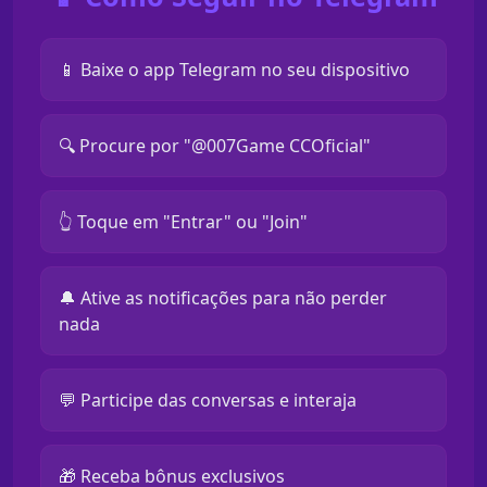
📱 Baixe o app Telegram no seu dispositivo
🔍 Procure por "@007Game CCOficial"
👆 Toque em "Entrar" ou "Join"
🔔 Ative as notificações para não perder
nada
💬 Participe das conversas e interaja
🎁 Receba bônus exclusivos