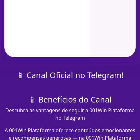
📱 Canal Oficial no Telegram!
📱 Benefícios do Canal
Descubra as vantagens de seguir a 001Win Plataforma
no Telegram
A 001Win Plataforma oferece conteúdos emocionantes
e recompensas generosas — na 001Win Plataforma