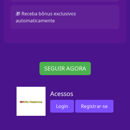
🎁 Receba bônus exclusivos
automaticamente
SEGUIR AGORA
Acessos
Login
Registrar-se