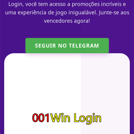
Login, você tem acesso a promoções incríveis e
uma experiência de jogo inigualável. Junte-se aos
vencedores agora!
SEGUIR NO TELEGRAM