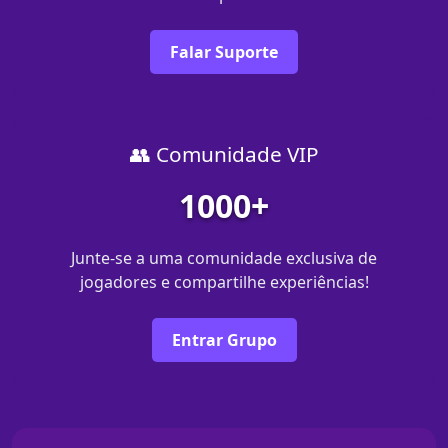
Falar Suporte
👥 Comunidade VIP
1000+
Junte-se a uma comunidade exclusiva de
jogadores e compartilhe experiências!
Entrar Grupo