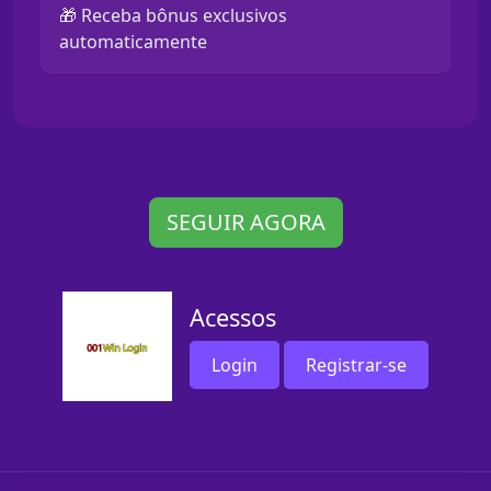
🎁 Receba bônus exclusivos
automaticamente
SEGUIR AGORA
Acessos
Login
Registrar-se