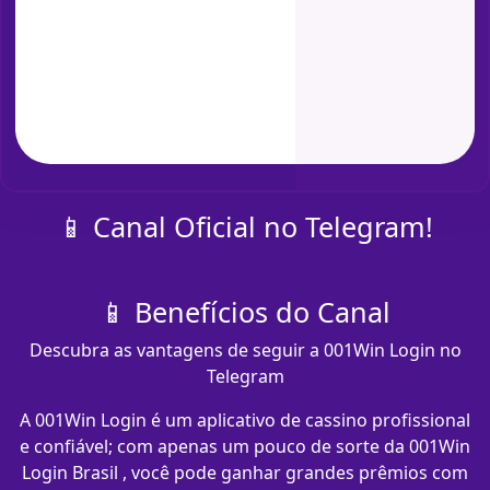
📱 Canal Oficial no Telegram!
📱 Benefícios do Canal
Descubra as vantagens de seguir a 001Win Login no
Telegram
A 001Win Login é um aplicativo de cassino profissional
e confiável; com apenas um pouco de sorte da 001Win
Login Brasil , você pode ganhar grandes prêmios com