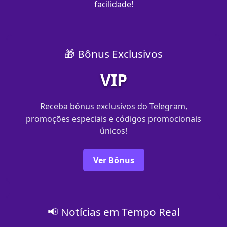
facilidade!
🎁 Bônus Exclusivos
VIP
Receba bônus exclusivos do Telegram,
promoções especiais e códigos promocionais
únicos!
Ver Bônus
📢 Notícias em Tempo Real