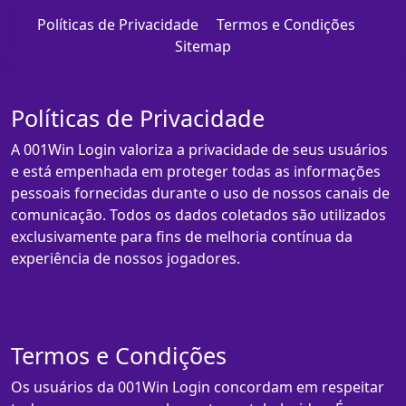
Políticas de Privacidade
Termos e Condições
Sitemap
Políticas de Privacidade
A 001Win Login valoriza a privacidade de seus usuários
e está empenhada em proteger todas as informações
pessoais fornecidas durante o uso de nossos canais de
comunicação. Todos os dados coletados são utilizados
exclusivamente para fins de melhoria contínua da
experiência de nossos jogadores.
Termos e Condições
Os usuários da 001Win Login concordam em respeitar